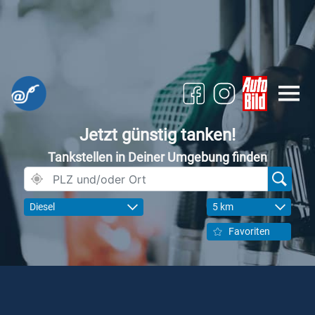
Jetzt günstig tanken!
Tankstellen in Deiner Umgebung finden
Diesel
5 km
Favoriten