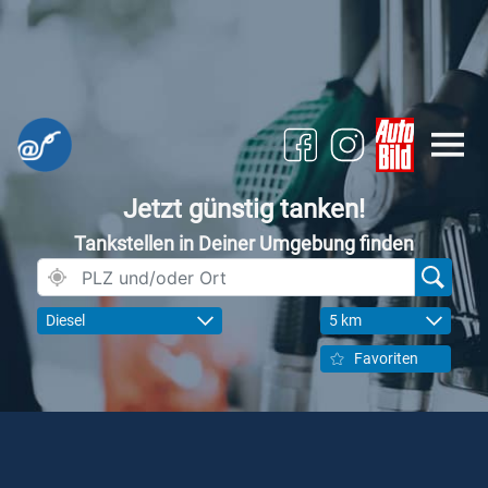
Jetzt günstig tanken!
Tankstellen in Deiner Umgebung finden
Diesel
5 km
Favoriten