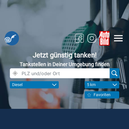
Jetzt günstig tanken!
Tankstellen in Deiner Umgebung finden
Diesel
5 km
Favoriten