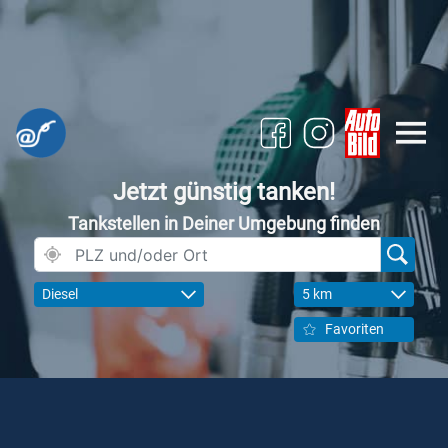
Jetzt günstig tanken!
Tankstellen in Deiner Umgebung finden
Diesel
5 km
Favoriten