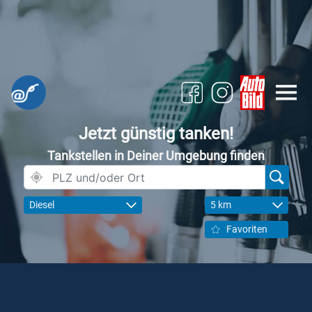
Jetzt günstig tanken!
Tankstellen in Deiner Umgebung finden
Diesel
5 km
Favoriten