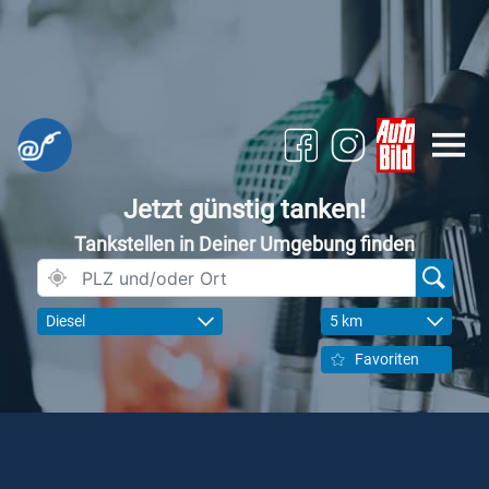
Jetzt günstig tanken!
Tankstellen in Deiner Umgebung finden
Diesel
5 km
Favoriten