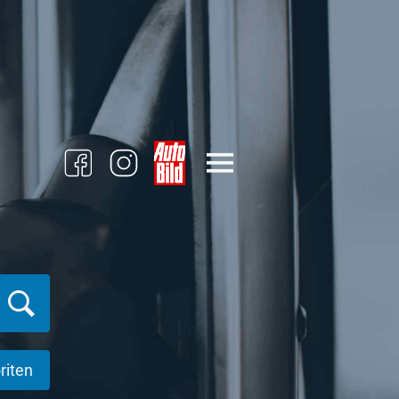
riten