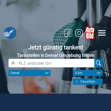
Jetzt günstig tanken!
Tankstellen in Deiner Umgebung finden
Diesel
5 km
Favoriten