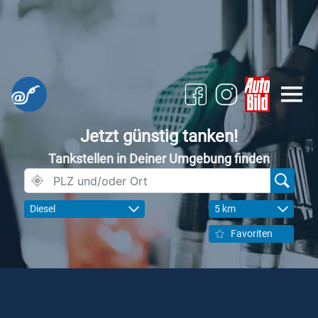
Jetzt günstig tanken!
Tankstellen in Deiner Umgebung finden
Diesel
5 km
Favoriten