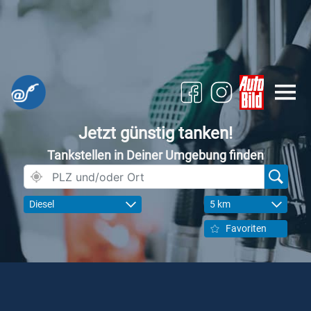
Jetzt günstig tanken!
Tankstellen in Deiner Umgebung finden
Diesel
5 km
Favoriten