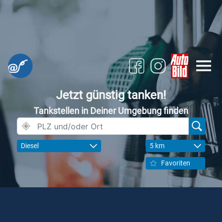
Jetzt günstig tanken!
Tankstellen in Deiner Umgebung finden
Diesel
5 km
Favoriten