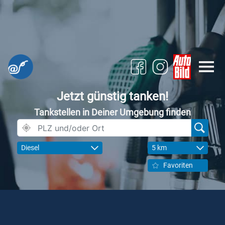
Jetzt günstig tanken!
Tankstellen in Deiner Umgebung finden
Diesel
5 km
Favoriten