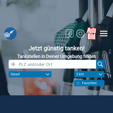
Jetzt günstig tanken!
Tankstellen in Deiner Umgebung finden
Diesel
5 km
Favoriten