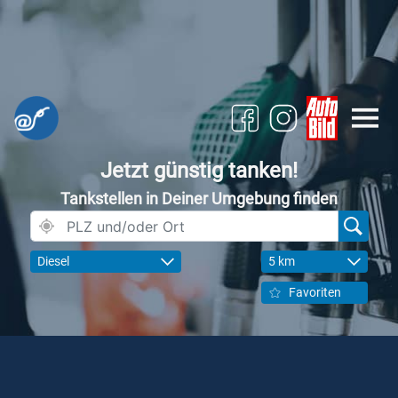
Jetzt günstig tanken!
Tankstellen in Deiner Umgebung finden
Diesel
5 km
Favoriten