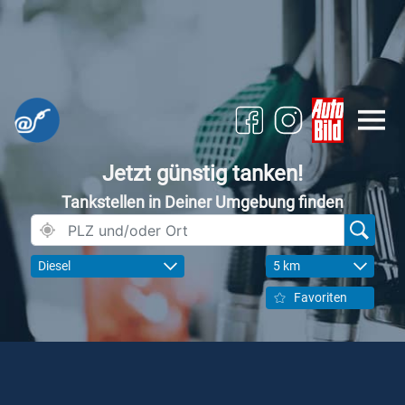
Jetzt günstig tanken!
Tankstellen in Deiner Umgebung finden
Diesel
5 km
Favoriten