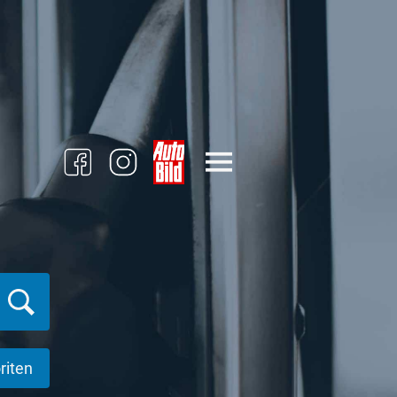
riten