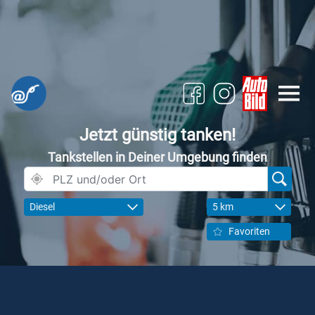
Jetzt günstig tanken!
Tankstellen in Deiner Umgebung finden
Diesel
5 km
Favoriten