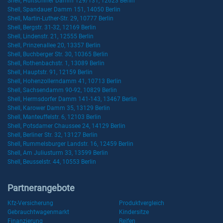
Shell, Hultschiner Damm 129/131, 12623 Berlin
Shell, Spandauer Damm 151, 14050 Berlin
Shell, Martin-Luther-Str. 29, 10777 Berlin
Shell, Bergstr. 31-32, 12169 Berlin
Shell, Lindenstr. 21, 12555 Berlin
Shell, Prinzenallee 20, 13357 Berlin
Shell, Buchberger Str. 30, 10365 Berlin
Shell, Rothenbachstr. 1, 13089 Berlin
Shell, Hauptstr. 91, 12159 Berlin
Shell, Hohenzollerndamm 41, 10713 Berlin
Shell, Sachsendamm 90-92, 10829 Berlin
Shell, Hermsdorfer Damm 141-143, 13467 Berlin
Shell, Karower Damm 35, 13129 Berlin
Shell, Manteuffelstr. 6, 12103 Berlin
Shell, Potsdamer Chaussee 24, 14129 Berlin
Shell, Berliner Str. 32, 13127 Berlin
Shell, Rummelsburger Landstr. 16, 12459 Berlin
Shell, Am Juliusturm 33, 13599 Berlin
Shell, Beusselstr. 44, 10553 Berlin
Partnerangebote
Kfz-Versicherung
Produktvergleich
Gebrauchtwagenmarkt
Kindersitze
Finanzierung
Reifen