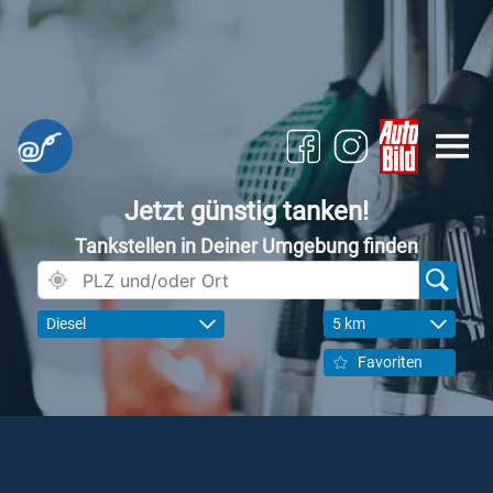
Jetzt günstig tanken!
Tankstellen in Deiner Umgebung finden
Diesel
5 km
Favoriten