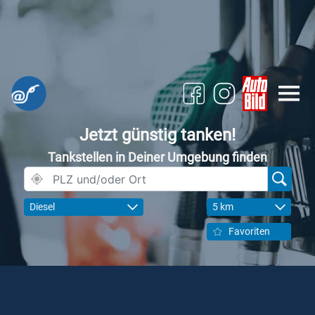
Jetzt günstig tanken!
Tankstellen in Deiner Umgebung finden
Diesel
5 km
Favoriten