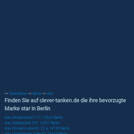
>>
Tankstellen
>>
Berlin
>>
star
Finden Sie auf clever-tanken.de die ihre bevorzugte
Marke star in Berlin
star, Alt-Mahlsdorf 117, 12623 Berlin
star, Adlergestell 391, 12527 Berlin
star, Königin-Luise-Str. 22 a, 14195 Berlin
star, Lindenthaler Allee 42, 14163 Berlin