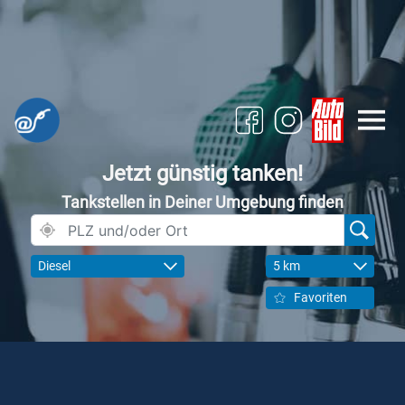
Jetzt günstig tanken!
Tankstellen in Deiner Umgebung finden
Diesel
5 km
Favoriten