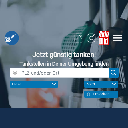
Jetzt günstig tanken!
Tankstellen in Deiner Umgebung finden
Diesel
5 km
Favoriten