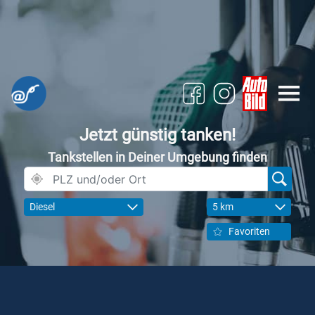
Jetzt günstig tanken!
Tankstellen in Deiner Umgebung finden
Diesel
5 km
Favoriten