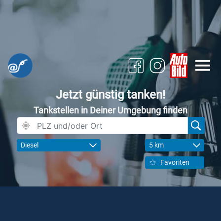
Jetzt günstig tanken!
Tankstellen in Deiner Umgebung finden
Diesel
5 km
Favoriten