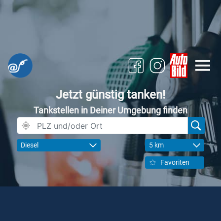
Jetzt günstig tanken!
Tankstellen in Deiner Umgebung finden
Diesel
5 km
Favoriten