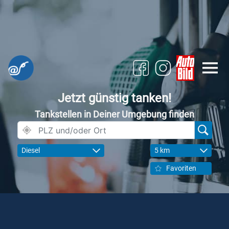
Jetzt günstig tanken!
Tankstellen in Deiner Umgebung finden
Diesel
5 km
Favoriten