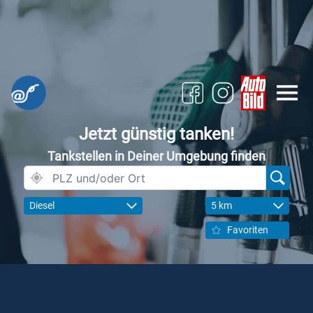
Jetzt günstig tanken!
Tankstellen in Deiner Umgebung finden
Diesel
5 km
Favoriten