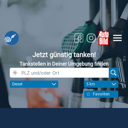
Jetzt günstig tanken!
Tankstellen in Deiner Umgebung finden
Diesel
5 km
Favoriten