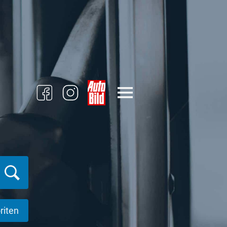
riten