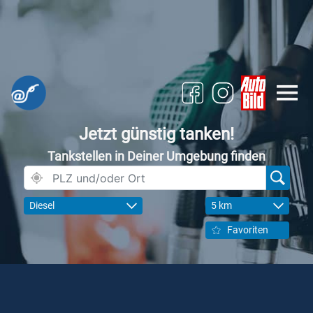
Jetzt günstig tanken!
Tankstellen in Deiner Umgebung finden
Diesel
5 km
Favoriten