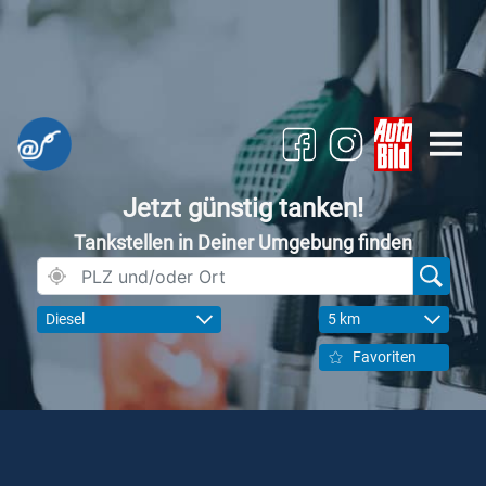
Jetzt günstig tanken!
Tankstellen in Deiner Umgebung finden
Diesel
5 km
Favoriten