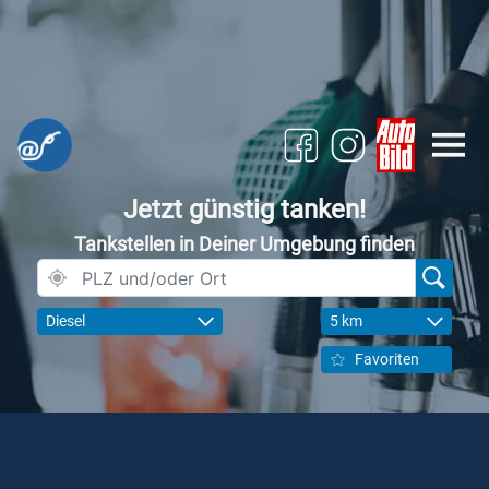
Jetzt günstig tanken!
Tankstellen in Deiner Umgebung finden
Diesel
5 km
Favoriten