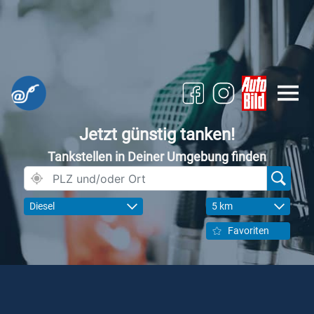
Jetzt günstig tanken!
Tankstellen in Deiner Umgebung finden
Diesel
5 km
Favoriten