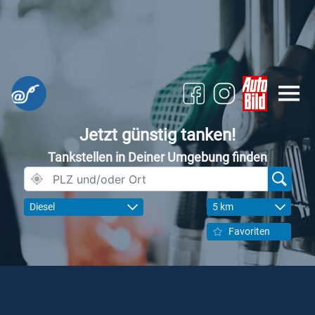
Jetzt günstig tanken!
Tankstellen in Deiner Umgebung finden
Diesel
5 km
Favoriten