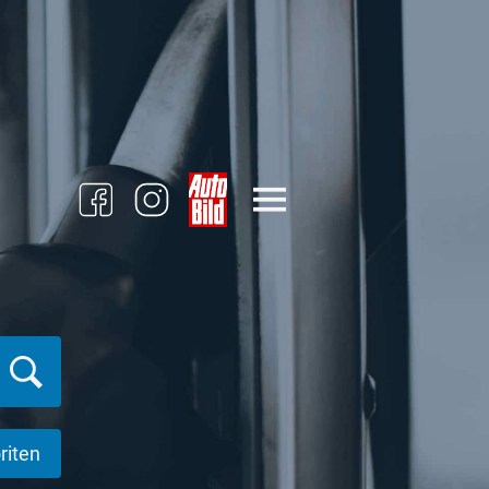
riten