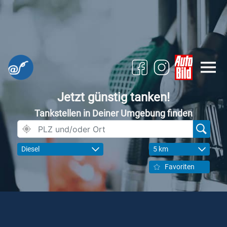
Jetzt günstig tanken!
Tankstellen in Deiner Umgebung finden
Diesel
5 km
Favoriten