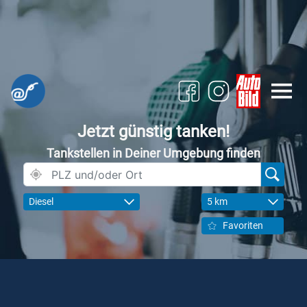
Jetzt günstig tanken!
Tankstellen in Deiner Umgebung finden
Diesel
5 km
Favoriten