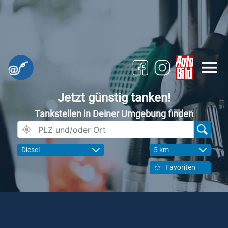
Jetzt günstig tanken!
Tankstellen in Deiner Umgebung finden
Diesel
5 km
Favoriten