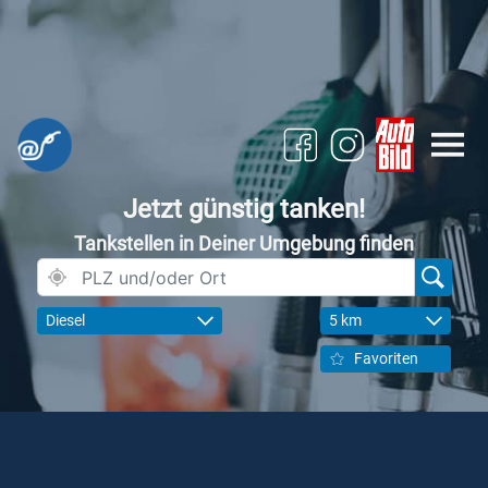
Jetzt günstig tanken!
Tankstellen in Deiner Umgebung finden
Diesel
5 km
Favoriten