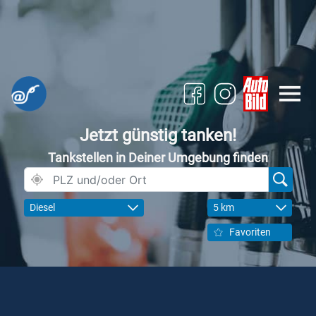
Jetzt günstig tanken!
Tankstellen in Deiner Umgebung finden
Diesel
5 km
Favoriten