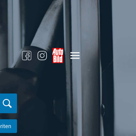
riten