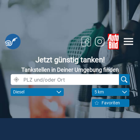
Jetzt günstig tanken!
Tankstellen in Deiner Umgebung finden
Diesel
5 km
Favoriten