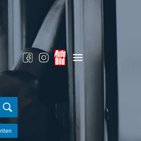
riten