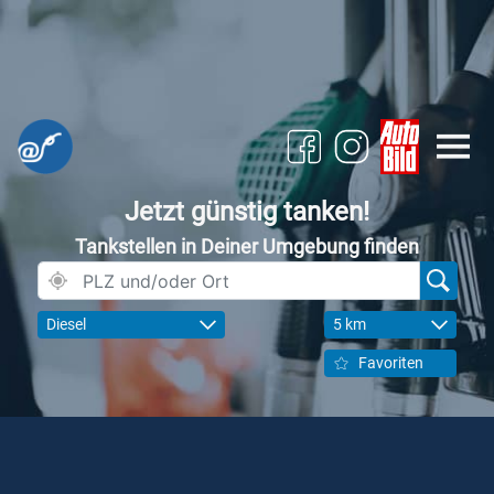
Jetzt günstig tanken!
Tankstellen in Deiner Umgebung finden
Diesel
5 km
Favoriten