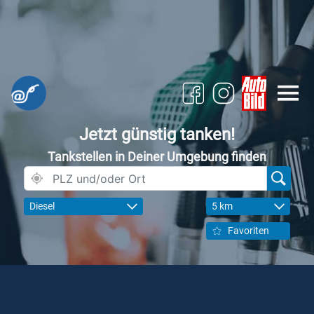
Jetzt günstig tanken!
Tankstellen in Deiner Umgebung finden
Diesel
5 km
Favoriten