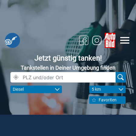
Jetzt günstig tanken!
Tankstellen in Deiner Umgebung finden
Diesel
5 km
Favoriten