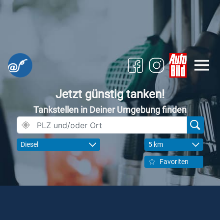
Jetzt günstig tanken!
Tankstellen in Deiner Umgebung finden
Diesel
5 km
Favoriten