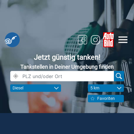
Jetzt günstig tanken!
Tankstellen in Deiner Umgebung finden
Diesel
5 km
Favoriten