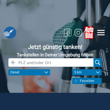
Jetzt günstig tanken!
Tankstellen in Deiner Umgebung finden
Diesel
5 km
Favoriten