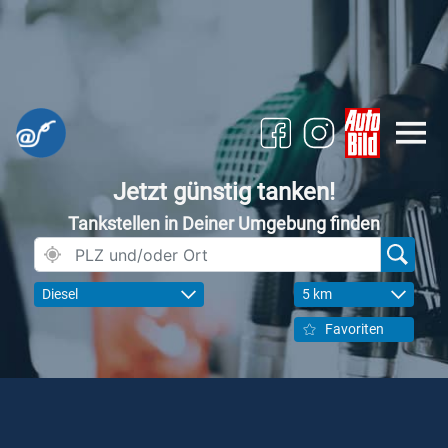
Jetzt günstig tanken!
Tankstellen in Deiner Umgebung finden
Diesel
5 km
Favoriten