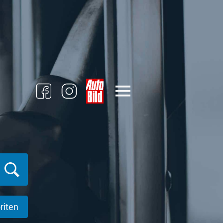
riten